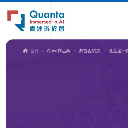
廣
達
首頁
Quno作品集
游智盃精選
亮金金一
游
於
智
線
上
教
學