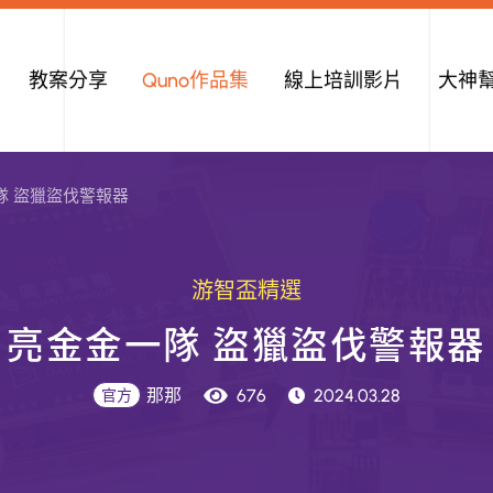
教案分享
Quno作品集
線上培訓影片
大神
隊 盜獵盜伐警報器
游智盃精選
亮
金
金
一
隊
盜
獵
盜
伐
警
報
器
那那
676
2024.03.28
官方