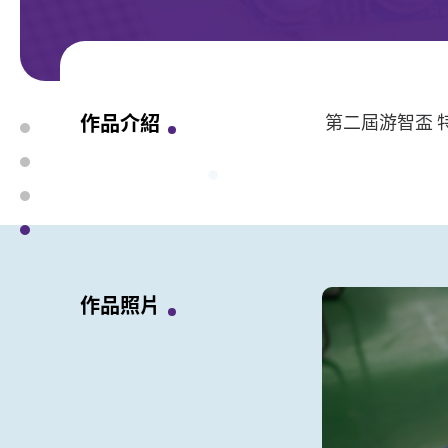
資
源
平
台
作品介紹
第二屆游智盃 
作品照片