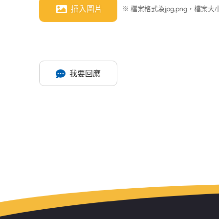
插入圖片
※ 檔案格式為jpg,png，檔案大小
我要回應