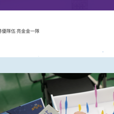
特優隊伍 亮金金一隊