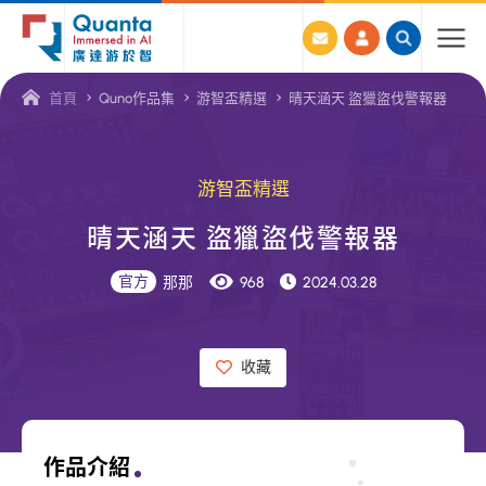
廣
首頁
Quno作品集
游智盃精選
晴天涵天 盜獵盜伐警報器
達
游
於
游智盃精選
智
晴
天
涵
天
盜
獵
盜
伐
警
報
器
線
上
官方
那那
968
2024.03.28
教
學
收藏
資
源
平
作品介紹
台