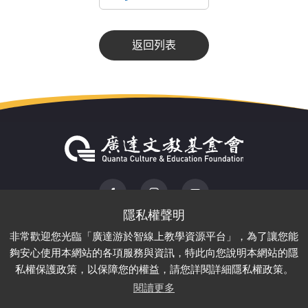
返回列表
ADD : 220 新北市板橋區漢生東路166號2樓
非常歡迎您光臨「廣達游於智線上教學資源平台」，為了讓您能
TEL :
02-28821612
FAX : 02-28826349
夠安心使用本網站的各項服務與資訊，特此向您說明本網站的隱
私權保護政策，以保障您的權益，請您詳閱詳細隱私權政策。
閱讀更多
© 財團法人廣達文教基金會 All Rights Reserved.