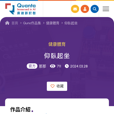
廣
首頁
Quno作品集
健康體育
仰臥起坐
達
游
於
健康體育
智
仰
臥
起
坐
線
上
官方
那那
711
2024.03.28
教
學
收藏
資
源
平
作品介紹
台