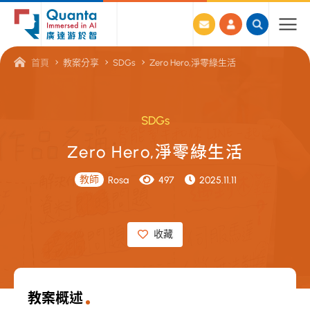
廣
首頁
教案分享
SDGs
Zero Hero,淨零綠生活
達
游
於
SDGs
智
Z
e
r
o
H
e
r
o
,
淨
零
綠
生
活
線
上
教師
Rosa
497
2025.11.11
教
學
收藏
資
源
平
教案概述
台