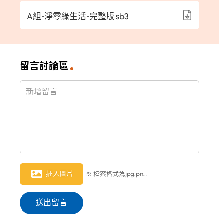
A組-淨零綠生活-完整版.sb3
留言討論區
插入圖片
※ 檔案格式為jpg,png，檔案大小限制 1MB
送出留言